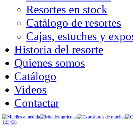
Resortes en stock
Catálogo de resortes
Cajas, estuches y expo
Historia del resorte
Quienes somos
Catálogo
Videos
Contactar
1
2
3
4
5
6