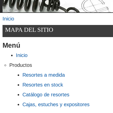
Inicio
Se encuentra usted aquí
MAPA DEL SITIO
Menú
Inicio
Productos
Resortes a medida
Resortes en stock
Catálogo de resortes
Cajas, estuches y expositores