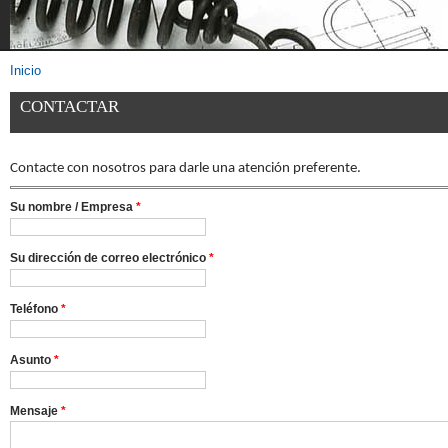
Inicio
Se encuentra usted aquí
CONTACTAR
Contacte con nosotros para darle una atención preferente.
Su nombre / Empresa
*
Su dirección de correo electrónico
*
Teléfono
*
Asunto
*
Mensaje
*