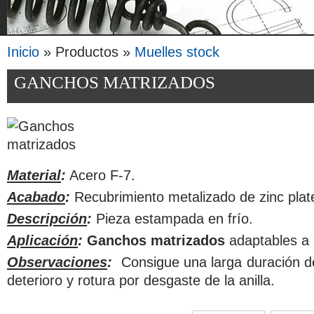
Inicio
» Productos »
Muelles stock
Se encuentra usted aquí
GANCHOS MATRIZADOS
Material
:
Acero F-7.
Acabado
:
Recubrimiento metalizado de zinc plat
Descripción
:
Pieza estampada en frío.
Aplicación
:
Ganchos matrizados
adaptables a 
Observaciones
:
Consigue una larga duración del
deterioro y rotura por desgaste de la anilla.