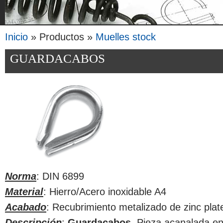
Inicio
» Productos »
Muelles stock
Se encuentra usted aquí
GUARDACABOS
Norma
: DIN 6899
Material
: Hierro/Acero inoxidable A4
Acabado
: Recubrimiento metalizado de zinc plate
Descripción
:
Guardacabos
. Pieza acanalada e