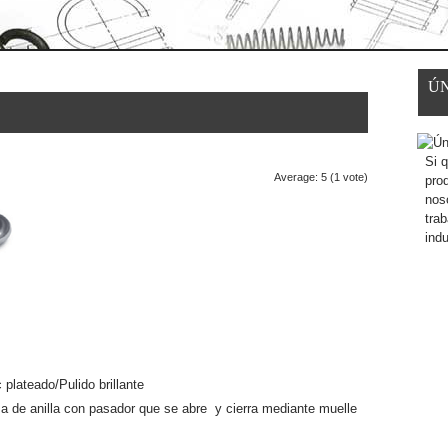
Ú
Si q
Average:
5
(
1
vote)
pro
nos
trab
indu
plateado/Pulido brillante
rma de anilla con pasador que se abre y cierra mediante muelle