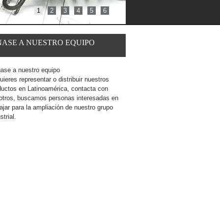
1
2
3
4
5
6
NASE
A
NUESTRO EQUIPO
uieres representar o distribuir nuestros
ductos en Latinoamérica, contacta con
otros, buscamos personas interesadas en
ajar para la ampliación de nuestro grupo
strial.
Leer más