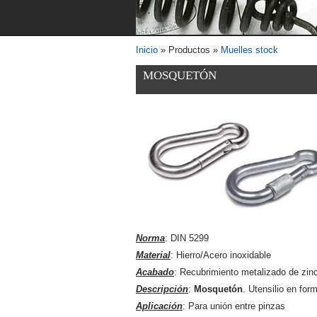
Inicio
» Productos »
Muelles stock
Se encuentra usted aquí
MOSQUETÓN
Norma
: DIN 5299
Material
: Hierro/Acero inoxidable
Acabado
: Recubrimiento metalizado de zinc 
Descripción
:
Mosquetón
. Utensilio en fo
Aplicación
: Para unión entre pinzas